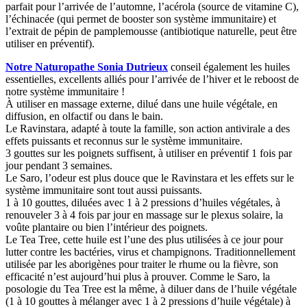
parfait pour l’arrivée de l’automne, l’acérola (source de vitamine C),
l’échinacée (qui permet de booster son système immunitaire) et
l’extrait de pépin de pamplemousse (antibiotique naturelle, peut être
utiliser en préventif).
Notre Naturopathe Sonia Dutrieux
conseil également les huiles
essentielles, excellents alliés pour l’arrivée de l’hiver et le reboost de
notre système immunitaire !
À utiliser en massage externe, dilué dans une huile végétale, en
diffusion, en olfactif ou dans le bain.
Le Ravinstara, adapté à toute la famille, son action antivirale a des
effets puissants et reconnus sur le système immunitaire.
3 gouttes sur les poignets suffisent, à utiliser en préventif 1 fois par
jour pendant 3 semaines.
Le Saro, l’odeur est plus douce que le Ravinstara et les effets sur le
système immunitaire sont tout aussi puissants.
1 à 10 gouttes, diluées avec 1 à 2 pressions d’huiles végétales, à
renouveler 3 à 4 fois par jour en massage sur le plexus solaire, la
voûte plantaire ou bien l’intérieur des poignets.
Le Tea Tree, cette huile est l’une des plus utilisées à ce jour pour
lutter contre les bactéries, virus et champignons. Traditionnellement
utilisée par les aborigènes pour traiter le rhume ou la fièvre, son
efficacité n’est aujourd’hui plus à prouver. Comme le Saro, la
posologie du Tea Tree est la même, à diluer dans de l’huile végétale
(1 à 10 gouttes à mélanger avec 1 à 2 pressions d’huile végétale) à